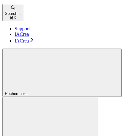
Search...
⌘
K
Support
IACrea
IACrea
Rechercher...