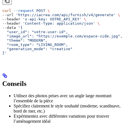
curl
 --request
 POST
 \
--url 
'https://iacrea.com/api/furnish/v4/generate'
 \
--header 
'x-api-key: VOTRE_API_KEY'
 \
--header 
'Content-Type: application/json'
 \
--data 
'{
  "user_id": "votre-user-id",
  "image_url": "https://exemple.com/espace-vide.jpg",
  "theme": "MODERN",
  "room_type": "LIVING_ROOM",
  "generation_mode": "creative"
}'
Conseils
Utilisez des photos prises avec un angle large montrant
l’ensemble de la pièce
Spécifiez clairement le style souhaité (moderne, scandinave,
bord de mer, etc.)
Expérimentez avec différentes variations pour trouver
l’aménagement idéal