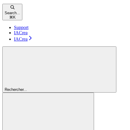
Search...
⌘
K
Support
IACrea
IACrea
Rechercher...