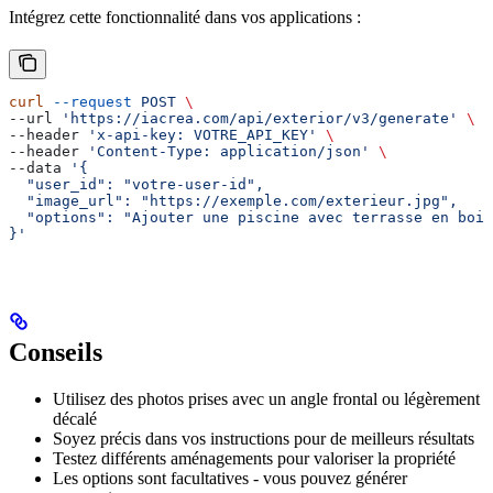
Intégrez cette fonctionnalité dans vos applications :
curl
 --request
 POST
 \
--url 
'https://iacrea.com/api/exterior/v3/generate'
 \
--header 
'x-api-key: VOTRE_API_KEY'
 \
--header 
'Content-Type: application/json'
 \
--data 
'{
  "user_id": "votre-user-id",
  "image_url": "https://exemple.com/exterieur.jpg",
  "options": "Ajouter une piscine avec terrasse en bois
}'
Conseils
Utilisez des photos prises avec un angle frontal ou légèrement
décalé
Soyez précis dans vos instructions pour de meilleurs résultats
Testez différents aménagements pour valoriser la propriété
Les options sont facultatives - vous pouvez générer